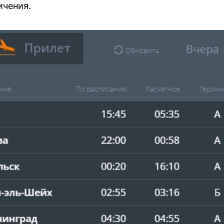
ичения.